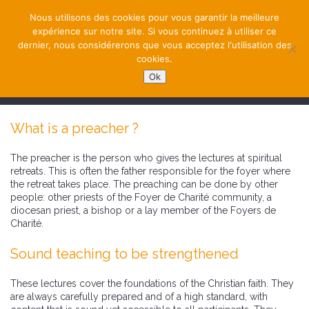
Nous utilisons des cookies pour vous garantir la meilleure
expérience sur notre site. Si vous continuez à utiliser ce
dernier, nous considérerons que vous acceptez l'utilisation des
cookies.
Ok
NAVIGATION
What is a preacher ?
The preacher is the person who gives the lectures at spiritual
retreats. This is often the father responsible for the foyer where
the retreat takes place. The preaching can be done by other
people: other priests of the Foyer de Charité community, a
diocesan priest, a bishop or a lay member of the Foyers de
Charité.
Sound teaching to be strengthened
These lectures cover the foundations of the Christian faith. They
are always carefully prepared and of a high standard, with