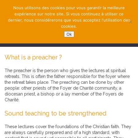
Nous utilisons des cookies pour vous garantir la meilleure
expérience sur notre site. Si vous continuez à utiliser ce
dernier, nous considérerons que vous acceptez l'utilisation des
cookies.
Ok
NAVIGATION
What is a preacher ?
The preacher is the person who gives the lectures at spiritual
retreats. This is often the father responsible for the foyer where
the retreat takes place. The preaching can be done by other
people: other priests of the Foyer de Charité community, a
diocesan priest, a bishop or a lay member of the Foyers de
Charité.
Sound teaching to be strengthened
These lectures cover the foundations of the Christian faith. They
are always carefully prepared and of a high standard, with