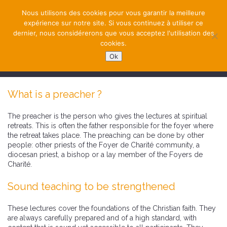
Nous utilisons des cookies pour vous garantir la meilleure
expérience sur notre site. Si vous continuez à utiliser ce
dernier, nous considérerons que vous acceptez l'utilisation des
cookies.
Ok
NAVIGATION
What is a preacher ?
The preacher is the person who gives the lectures at spiritual
retreats. This is often the father responsible for the foyer where
the retreat takes place. The preaching can be done by other
people: other priests of the Foyer de Charité community, a
diocesan priest, a bishop or a lay member of the Foyers de
Charité.
Sound teaching to be strengthened
These lectures cover the foundations of the Christian faith. They
are always carefully prepared and of a high standard, with