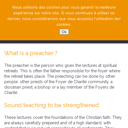
Nous utilisons des cookies pour vous garantir la meilleure
expérience sur notre site. Si vous continuez à utiliser ce
dernier, nous considérerons que vous acceptez l'utilisation des
cookies.
Ok
NAVIGATION
What is a preacher ?
The preacher is the person who gives the lectures at spiritual
retreats. This is often the father responsible for the foyer where
the retreat takes place. The preaching can be done by other
people: other priests of the Foyer de Charité community, a
diocesan priest, a bishop or a lay member of the Foyers de
Charité.
Sound teaching to be strengthened
These lectures cover the foundations of the Christian faith. They
are always carefully prepared and of a high standard, with