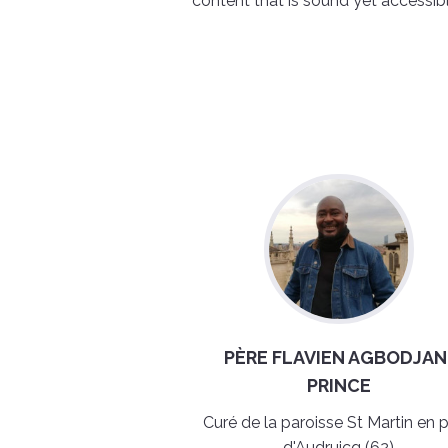
content that is sound yet accessibl
PÈRE FLAVIEN AGBODJAN
PRINCE
Curé de la paroisse St Martin en 
d'Audruicq (62)