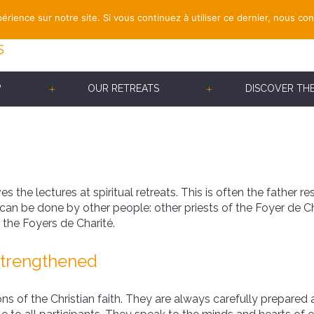
érience sur notre site. Si vous continuez à utiliser ce dernier, nous co
?
OUR RETREATS
DISCOVER TH
 the lectures at spiritual retreats. This is often the father r
 can be done by other people: other priests of the Foyer de 
 the Foyers de Charité.
strengthened
s of the Christian faith. They are always carefully prepared 