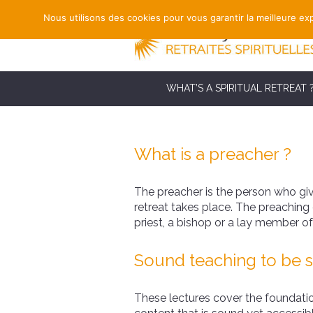
Nous utilisons des cookies pour vous garantir la meilleure exp
WHAT’S A SPIRITUAL RETREAT 
What is a preacher ?
The preacher is the person who gives
retreat takes place. The preaching
priest, a bishop or a lay member of
Sound teaching to be 
These lectures cover the foundation