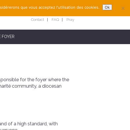
nsidérerons que vous acceptez l'utilisation des cookies.
Ok
Contact
FAQ
Pray
E FOYER
esponsible for the foyer where the
Charité community, a diocesan
and of a high standard, with