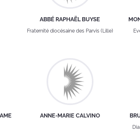
N
ABBÉ RAPHAËL BUYSE
MON
Fraternité diocésaine des Parvis (Lille)
Ev
LAME
ANNE-MARIE CALVINO
BR
Dia