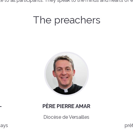
e to all participants. They speak to the minds and hearts of 
The preachers
-
PÈRE PIERRE AMAR
Diocèse de Versailles
pays
prê