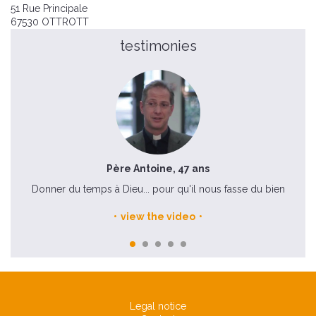
51 Rue Principale
67530 OTTROTT
testimonies
Père Antoine, 47 ans
Donner du temps à Dieu... pour qu'il nous fasse du bien
C'é
view the video
Legal notice