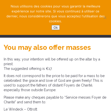
Nous utilisons des cookies pour vous garantir la meilleure
expérience sur notre site. Si vous continuez à utiliser ce
dernier, nous considérerons que vous acceptez l'utilisation des
cookies.
Ok
NAVIGATION
You may also offer masses
In this way, your intention will be offered up on the altar by a
priest.
The suggested offering is €17.
It does not correspond to the price to be paid for a mass to be
celebrated: the grace and love of God are given freely! This is
used to support the fathers of distant Foyers de Charité,
especially those outside Europe.
Please make any cheques payable to “Service messes Foyer de
Charité” and send them to:
Le Windeck – Ottrott