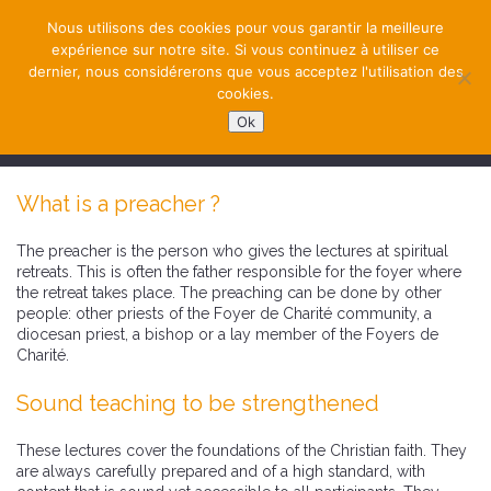
Nous utilisons des cookies pour vous garantir la meilleure
expérience sur notre site. Si vous continuez à utiliser ce
dernier, nous considérerons que vous acceptez l'utilisation des
cookies.
Ok
NAVIGATION
What is a preacher ?
The preacher is the person who gives the lectures at spiritual
retreats. This is often the father responsible for the foyer where
the retreat takes place. The preaching can be done by other
people: other priests of the Foyer de Charité community, a
diocesan priest, a bishop or a lay member of the Foyers de
Charité.
Sound teaching to be strengthened
These lectures cover the foundations of the Christian faith. They
are always carefully prepared and of a high standard, with