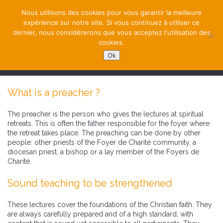
Nous utilisons des cookies pour vous garantir la meilleure
expérience sur notre site. Si vous continuez à utiliser ce
dernier, nous considérerons que vous acceptez l'utilisation des
cookies.
Ok
NAVIGATION
What is a preacher ?
The preacher is the person who gives the lectures at spiritual
retreats. This is often the father responsible for the foyer where
the retreat takes place. The preaching can be done by other
people: other priests of the Foyer de Charité community, a
diocesan priest, a bishop or a lay member of the Foyers de
Charité.
Sound teaching to be strengthened
These lectures cover the foundations of the Christian faith. They
are always carefully prepared and of a high standard, with