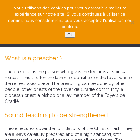
Nous utilisons des cookies pour vous garantir la meilleure
expérience sur notre site. Si vous continuez à utiliser ce
dernier, nous considérerons que vous acceptez l'utilisation des
cookies.
Ok
NAVIGATION
What is a preacher ?
The preacher is the person who gives the lectures at spiritual
retreats. This is often the father responsible for the foyer where
the retreat takes place. The preaching can be done by other
people: other priests of the Foyer de Charité community, a
diocesan priest, a bishop or a lay member of the Foyers de
Charité.
Sound teaching to be strengthened
These lectures cover the foundations of the Christian faith. They
are always carefully prepared and of a high standard, with