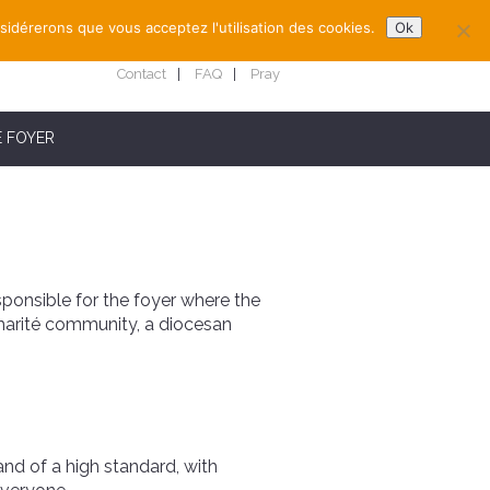
nsidérerons que vous acceptez l'utilisation des cookies.
Ok
Contact
FAQ
Pray
E FOYER
esponsible for the foyer where the
Charité community, a diocesan
and of a high standard, with