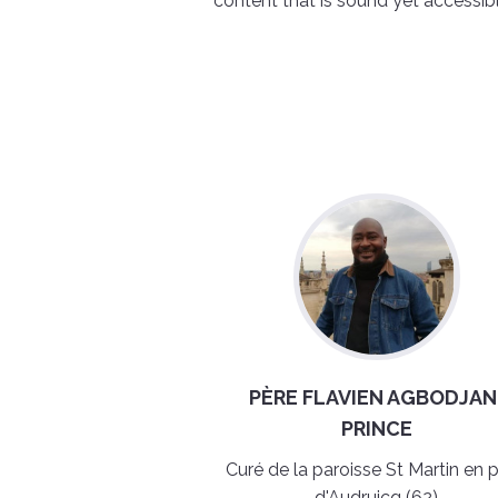
content that is sound yet accessibl
PÈRE FLAVIEN AGBODJAN
PRINCE
Curé de la paroisse St Martin en 
d'Audruicq (62)