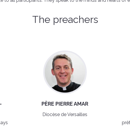
e to all participants. They speak to the minds and hearts of 
The preachers
-
PÈRE PIERRE AMAR
Diocèse de Versailles
pays
prê