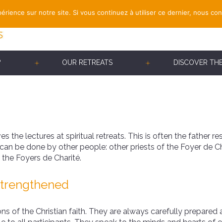
érience sur notre site. Si vous continuez à utiliser ce dernier, nous co
?
OUR RETREATS
DISCOVER TH
 the lectures at spiritual retreats. This is often the father r
 can be done by other people: other priests of the Foyer de 
 the Foyers de Charité.
strengthened
s of the Christian faith. They are always carefully prepared 