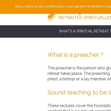
Nous utilisons des cookies pour vous garantir la meilleure exp
WHAT’S A SPIRITUAL RETREAT 
What is a preacher ?
The preacher is the person who gives
retreat takes place. The preaching
priest, a bishop or a lay member of
Sound teaching to be 
These lectures cover the foundation