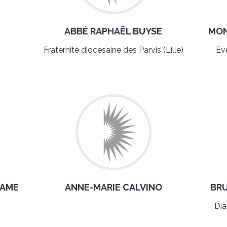
N
ABBÉ RAPHAËL BUYSE
MON
Fraternité diocésaine des Parvis (Lille)
Ev
LAME
ANNE-MARIE CALVINO
BR
Dia