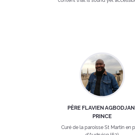
content that is sound yet accessibl
PÈRE FLAVIEN AGBODJAN
PRINCE
Curé de la paroisse St Martin en 
d'Audruicq (62)