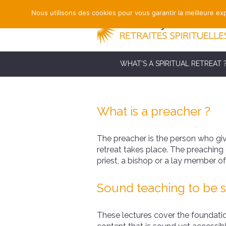
Nous utilisons des cookies pour vous garantir la meilleure exp
WHAT’S A SPIRITUAL RETREAT 
What is a preacher ?
The preacher is the person who gives
retreat takes place. The preaching
priest, a bishop or a lay member of
Sound teaching to be 
These lectures cover the foundation