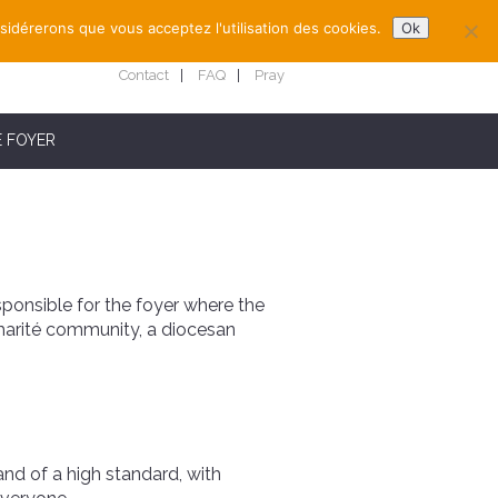
nsidérerons que vous acceptez l'utilisation des cookies.
Ok
Contact
FAQ
Pray
E FOYER
esponsible for the foyer where the
Charité community, a diocesan
and of a high standard, with