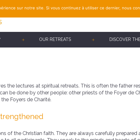
érience sur notre site. Si vous continuez à utiliser ce dernier, nous co
?
OUR RETREATS
DISCOVER TH
 the lectures at spiritual retreats. This is often the father r
 can be done by other people: other priests of the Foyer de 
 the Foyers de Charité.
strengthened
s of the Christian faith. They are always carefully prepared 