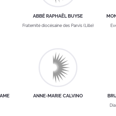
N
ABBÉ RAPHAËL BUYSE
MON
Fraternité diocésaine des Parvis (Lille)
Ev
LAME
ANNE-MARIE CALVINO
BR
Dia