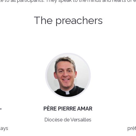
e to all participants. They speak to the minds and hearts of 
The preachers
-
PÈRE PIERRE AMAR
Diocèse de Versailles
pays
prê