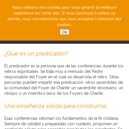
Nous utilisons des cookies pour vous garantir la meilleure
expérience sur notre site. Si vous continuez à utiliser ce
dernier, nous considérerons que vous acceptez l'utilisation des
cookies.
Ok
NAVIGATION
¿Qué es un predicador?
El predicador es la persona que da las conferencias durante los
retiros espirituales. Se trata muy a menudo del Padre
responsable del Foyer en el cual se desarrolla el retiro. Otras
personas pueden impartir esa predicación: otros sacerdotes de
la comunidad del Foyer de Charité, un sacerdote diocesano, un
obispo o un miembro laico de los Foyers de Charité.
Una enseñanza sólida para construirse
Esas conferencias retoman los fundamentos de la fe cristiana.
Siempre de calidad y preparadas con cuidado, proponen un