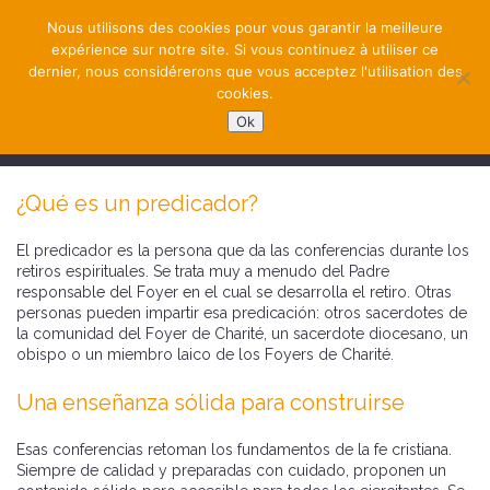
Nous utilisons des cookies pour vous garantir la meilleure
expérience sur notre site. Si vous continuez à utiliser ce
dernier, nous considérerons que vous acceptez l'utilisation des
cookies.
Ok
NAVIGATION
¿Qué es un predicador?
El predicador es la persona que da las conferencias durante los
retiros espirituales. Se trata muy a menudo del Padre
responsable del Foyer en el cual se desarrolla el retiro. Otras
personas pueden impartir esa predicación: otros sacerdotes de
la comunidad del Foyer de Charité, un sacerdote diocesano, un
obispo o un miembro laico de los Foyers de Charité.
Una enseñanza sólida para construirse
Esas conferencias retoman los fundamentos de la fe cristiana.
Siempre de calidad y preparadas con cuidado, proponen un