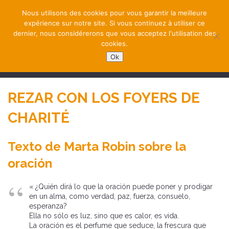
Nous utilisons des cookies pour vous garantir la meilleure
expérience sur notre site. Si vous continuez à utiliser ce
dernier, nous considérerons que vous acceptez l'utilisation des
cookies.
Ok
NAVIGATION
REZAR CON LOS FOYERS DE
CHARITÉ
Texto de Marta Robin sobre la
oración
« ¿Quién dirá lo que la oración puede poner y prodigar
en un alma, como verdad, paz, fuerza, consuelo,
esperanza?
Ella no sólo es luz, sino que es calor, es vida.
La oración es el perfume que seduce, la frescura que