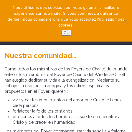
Nous utilisons des cookies pour vous garantir la meilleure
expérience sur notre site. Si vous continuez à utiliser ce
dernier, nous considérerons que vous acceptez l'utilisation des
cookies.
Ok
NAVIGATION
Nuestra comunidad…
Como todos los miembros de los Foyers de Charité del mundo
entero, los miembros del Foyer de Charité del Windeck-Ottrott
han elegido dedicar su vida a la evangelización. Mediante su
trabajo, su oración, su acogida y los retiros espirituales
propuestos en el Foyer, quieren
:
vivir y dar testimonio juntos del amor que Cristo le tiene a
cada persona
fortalecer la fe de los cristianos
ofrecerles a todos los hombres, la suerte de encontrar a
Cristo y de crecer en humanidad.
Los miembros del Foyer comparten una vida sencilla y fraterna.