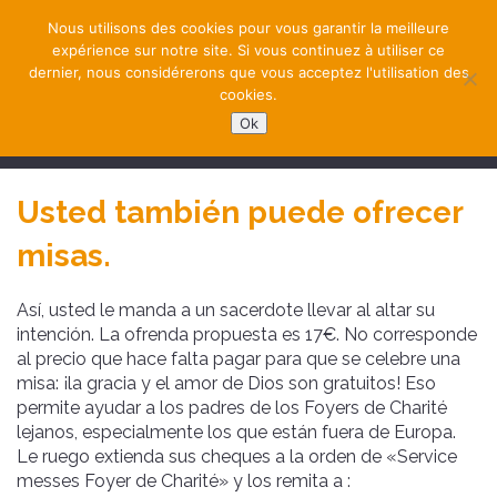
Nous utilisons des cookies pour vous garantir la meilleure
expérience sur notre site. Si vous continuez à utiliser ce
dernier, nous considérerons que vous acceptez l'utilisation des
cookies.
Ok
NAVIGATION
Usted también puede ofrecer
misas.
Así, usted le manda a un sacerdote llevar al altar su
intención. La ofrenda propuesta es 17€. No corresponde
al precio que hace falta pagar para que se celebre una
misa: ¡la gracia y el amor de Dios son gratuitos! Eso
permite ayudar a los padres de los Foyers de Charité
lejanos, especialmente los que están fuera de Europa.
Le ruego extienda sus cheques a la orden de «Service
messes Foyer de Charité» y los remita a :