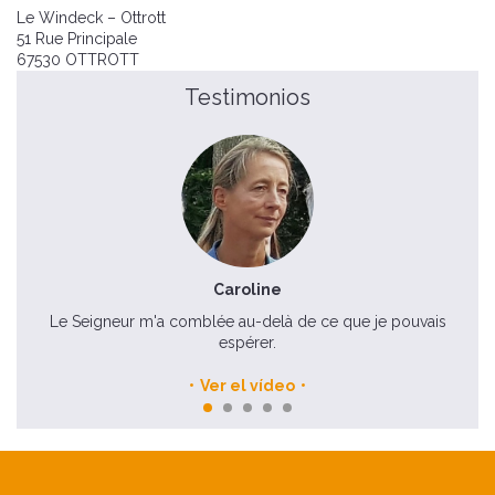
Le Windeck – Ottrott
51 Rue Principale
67530 OTTROTT
Testimonios
Caroline
Le Seigneur m'a comblée au-delà de ce que je pouvais
La r
espérer.
Ver el vídeo