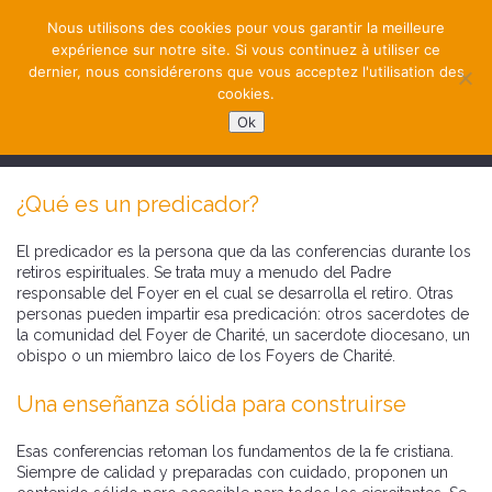
Nous utilisons des cookies pour vous garantir la meilleure
expérience sur notre site. Si vous continuez à utiliser ce
dernier, nous considérerons que vous acceptez l'utilisation des
cookies.
Ok
NAVIGATION
¿Qué es un predicador?
El predicador es la persona que da las conferencias durante los
retiros espirituales. Se trata muy a menudo del Padre
responsable del Foyer en el cual se desarrolla el retiro. Otras
personas pueden impartir esa predicación: otros sacerdotes de
la comunidad del Foyer de Charité, un sacerdote diocesano, un
obispo o un miembro laico de los Foyers de Charité.
Una enseñanza sólida para construirse
Esas conferencias retoman los fundamentos de la fe cristiana.
Siempre de calidad y preparadas con cuidado, proponen un