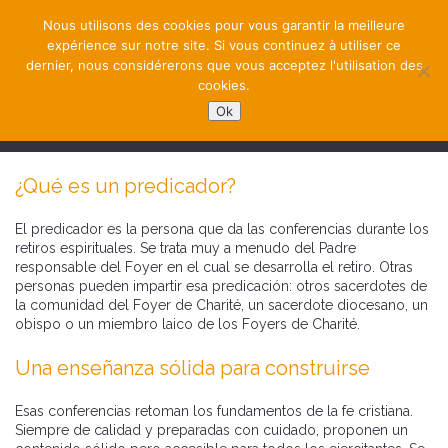
Nous utilisons des cookies pour vous garantir la meilleure
expérience sur notre site. Si vous continuez à utiliser ce
dernier, nous considérerons que vous acceptez l'utilisation des
cookies.
Ok
NAVIGATION
¿Qué es un predicador?
El predicador es la persona que da las conferencias durante los
retiros espirituales. Se trata muy a menudo del Padre
responsable del Foyer en el cual se desarrolla el retiro. Otras
personas pueden impartir esa predicación: otros sacerdotes de
la comunidad del Foyer de Charité, un sacerdote diocesano, un
obispo o un miembro laico de los Foyers de Charité.
Una enseñanza sólida para construirse
Esas conferencias retoman los fundamentos de la fe cristiana.
Siempre de calidad y preparadas con cuidado, proponen un