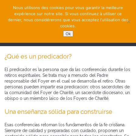
Nous utilisons des cookies pour vous garantir la meilleure
expérience sur notre site. Si vous continuez à utiliser ce
dernier, nous considérerons que vous acceptez l'utilisation des
cookies.
Ok
NAVIGATION
¿Qué es un predicador?
El predicador es la persona que da las conferencias durante los
retiros espirituales. Se trata muy a menudo del Padre
responsable del Foyer en el cual se desarrolla el retiro. Otras
personas pueden impartir esa predicación: otros sacerdotes de
la comunidad del Foyer de Charité, un sacerdote diocesano, un
obispo o un miembro laico de los Foyers de Charité.
Una enseñanza sólida para construirse
Esas conferencias retoman los fundamentos de la fe cristiana.
Siempre de calidad y preparadas con cuidado, proponen un