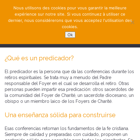
Nous utilisons des cookies pour vous garantir la meilleure
expérience sur notre site. Si vous continuez à utiliser ce
dernier, nous considérerons que vous acceptez l'utilisation des
cookies.
Ok
NAVIGATION
¿Qué es un predicador?
El predicador es la persona que da las conferencias durante los
retiros espirituales. Se trata muy a menudo del Padre
responsable del Foyer en el cual se desarrolla el retiro. Otras
personas pueden impartir esa predicación: otros sacerdotes de
la comunidad del Foyer de Charité, un sacerdote diocesano, un
obispo o un miembro laico de los Foyers de Charité.
Una enseñanza sólida para construirse
Esas conferencias retoman los fundamentos de la fe cristiana.
Siempre de calidad y preparadas con cuidado, proponen un