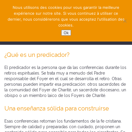
Nous utilisons des cookies pour vous garantir la meilleure
expérience sur notre site. Si vous continuez à utiliser ce
dernier, nous considérerons que vous acceptez l'utilisation des
cookies.
Ok
NAVIGATION
¿Qué es un predicador?
El predicador es la persona que da las conferencias durante los
retiros espirituales. Se trata muy a menudo del Padre
responsable del Foyer en el cual se desarrolla el retiro. Otras
personas pueden impartir esa predicación: otros sacerdotes de
la comunidad del Foyer de Charité, un sacerdote diocesano, un
obispo o un miembro laico de los Foyers de Charité.
Una enseñanza sólida para construirse
Esas conferencias retoman los fundamentos de la fe cristiana.
Siempre de calidad y preparadas con cuidado, proponen un