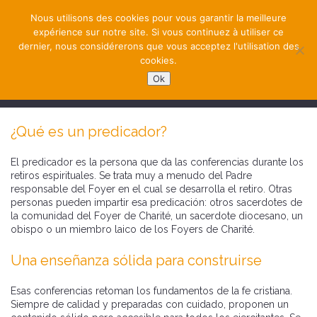
Nous utilisons des cookies pour vous garantir la meilleure
expérience sur notre site. Si vous continuez à utiliser ce
dernier, nous considérerons que vous acceptez l'utilisation des
cookies.
Ok
NAVIGATION
¿Qué es un predicador?
El predicador es la persona que da las conferencias durante los
retiros espirituales. Se trata muy a menudo del Padre
responsable del Foyer en el cual se desarrolla el retiro. Otras
personas pueden impartir esa predicación: otros sacerdotes de
la comunidad del Foyer de Charité, un sacerdote diocesano, un
obispo o un miembro laico de los Foyers de Charité.
Una enseñanza sólida para construirse
Esas conferencias retoman los fundamentos de la fe cristiana.
Siempre de calidad y preparadas con cuidado, proponen un