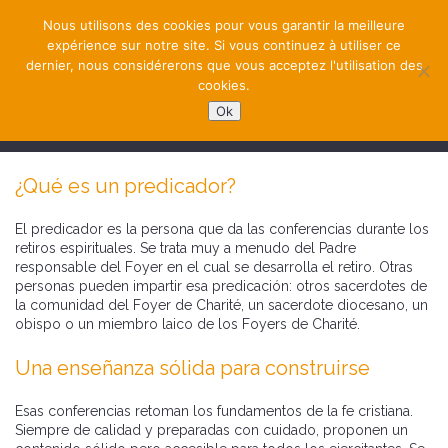
Nous utilisons des cookies pour vous garantir la meilleure
expérience sur notre site. Si vous continuez à utiliser ce
dernier, nous considérerons que vous acceptez l'utilisation des
cookies.
Ok
NAVIGATION
¿Qué es un predicador?
El predicador es la persona que da las conferencias durante los
retiros espirituales. Se trata muy a menudo del Padre
responsable del Foyer en el cual se desarrolla el retiro. Otras
personas pueden impartir esa predicación: otros sacerdotes de
la comunidad del Foyer de Charité, un sacerdote diocesano, un
obispo o un miembro laico de los Foyers de Charité.
Una enseñanza sólida para construirse
Esas conferencias retoman los fundamentos de la fe cristiana.
Siempre de calidad y preparadas con cuidado, proponen un