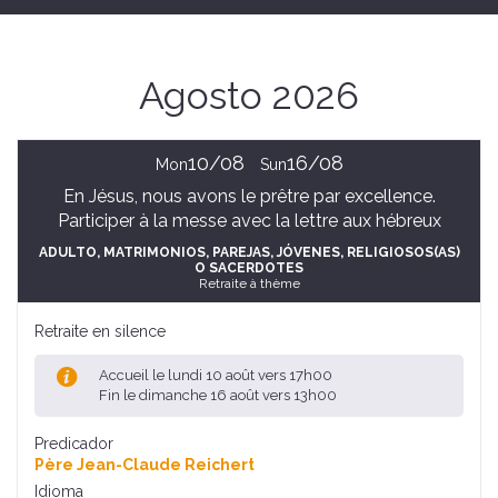
Agosto 2026
10/08
16/08
Mon
Sun
En Jésus, nous avons le prêtre par excellence.
Participer à la messe avec la lettre aux hébreux
ADULTO
, MATRIMONIOS, PAREJAS
, JÓVENES
, RELIGIOSOS(AS)
O SACERDOTES
Retraite à thème
Retraite en silence
Accueil le lundi 10 août vers 17h00
Fin le dimanche 16 août vers 13h00
Predicador
Père Jean-Claude Reichert
Idioma