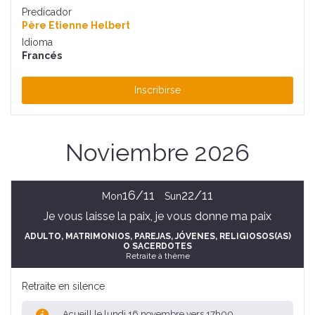
Predicador
Père Etienne Helbert
Idioma
Francés
Inscribirse
Noviembre 2026
16/11
22/11
Mon
Sun
Je vous laisse la paix, je vous donne ma paix
ADULTO
, MATRIMONIOS, PAREJAS
, JÓVENES
, RELIGIOSOS(AS)
O SACERDOTES
Retraite à thème
Retraite en silence
Acueill le lundi 16 novembre vers 17h00