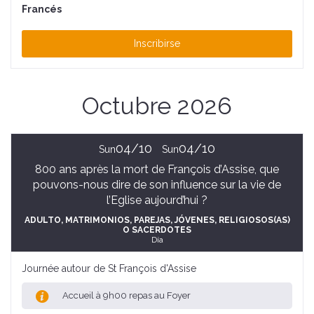
Francés
Inscribirse
Octubre 2026
04/10
04/10
Sun
Sun
800 ans après la mort de François d’Assise, que
pouvons-nous dire de son influence sur la vie de
l’Eglise aujourd’hui ?
ADULTO
, MATRIMONIOS, PAREJAS
, JÓVENES
, RELIGIOSOS(AS)
O SACERDOTES
Día
Journée autour de St François d'Assise
Accueil à 9h00 repas au Foyer