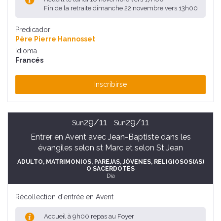
Fin de la retraite dimanche 22 novembre vers 13h00
Predicador
Père Pierre Hannosset
Idioma
Francés
Inscribirse
29/11
29/11
Sun
Sun
Entrer en Avent avec Jean-Baptiste dans les
évangiles selon st Marc et selon St Jean
ADULTO
, MATRIMONIOS, PAREJAS
, JÓVENES
, RELIGIOSOS(AS)
O SACERDOTES
Día
Récollection d'entrée en Avent
Accueil à 9h00 repas au Foyer