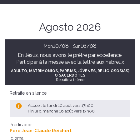
Agosto 2026
10/08
16/08
Mon
Sun
En Jésus, nous avons le prêtre par excellence.
Participer à la messe avec la lettre aux hébreux
ADULTO
, MATRIMONIOS, PAREJAS
, JÓVENES
, RELIGIOSOS(AS)
O SACERDOTES
Retraite à thème
Retraite en silence
Accueil le lundi 10 août vers 17h00
Fin le dimanche 16 août vers 13h00
Predicador
Père Jean-Claude Reichert
Idioma