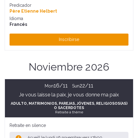
Predicador
Père Etienne Helbert
Idioma
Francés
Inscribirse
Noviembre 2026
16/11
22/11
Mon
Sun
Je vous laisse la paix, je vous donne ma paix
ADULTO
, MATRIMONIOS, PAREJAS
, JÓVENES
, RELIGIOSOS(AS)
O SACERDOTES
Retraite à thème
Retraite en silence
Acueill le lundi 16 novembre vers 17h00