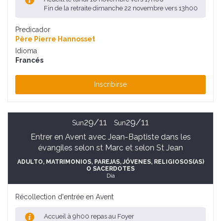
Fin de la retraite dimanche 22 novembre vers 13h00
Predicador
Père Pierre Hannosset
Idioma
Francés
Inscribirse
29/11
29/11
Sun
Sun
Entrer en Avent avec Jean-Baptiste dans les
évangiles selon st Marc et selon St Jean
ADULTO
, MATRIMONIOS, PAREJAS
, JÓVENES
, RELIGIOSOS(AS)
O SACERDOTES
Día
Récollection d'entrée en Avent
Accueil à 9h00 repas au Foyer