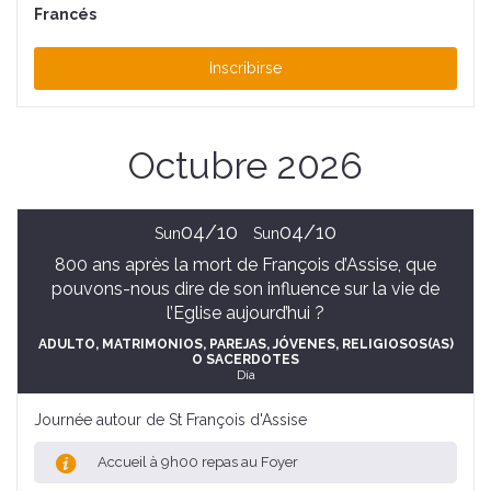
Francés
Inscribirse
Octubre 2026
04/10
04/10
Sun
Sun
800 ans après la mort de François d’Assise, que
pouvons-nous dire de son influence sur la vie de
l’Eglise aujourd’hui ?
ADULTO
, MATRIMONIOS, PAREJAS
, JÓVENES
, RELIGIOSOS(AS)
O SACERDOTES
Día
Journée autour de St François d'Assise
Accueil à 9h00 repas au Foyer