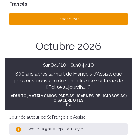
Francés
Inscribirse
Octubre 2026
04/10
04/10
Sun
Sun
800 ans après la mort de François d’Assise, que
pouvons-nous dire de son influence sur la vie de
l’Eglise aujourd’hui ?
ADULTO
, MATRIMONIOS, PAREJAS
, JÓVENES
, RELIGIOSOS(AS)
O SACERDOTES
Día
Journée autour de St François d'Assise
Accueil à 9h00 repas au Foyer