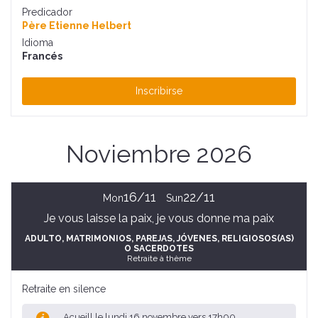
Predicador
Père Etienne Helbert
Idioma
Francés
Inscribirse
Noviembre 2026
16/11
22/11
Mon
Sun
Je vous laisse la paix, je vous donne ma paix
ADULTO
, MATRIMONIOS, PAREJAS
, JÓVENES
, RELIGIOSOS(AS)
O SACERDOTES
Retraite à thème
Retraite en silence
Acueill le lundi 16 novembre vers 17h00