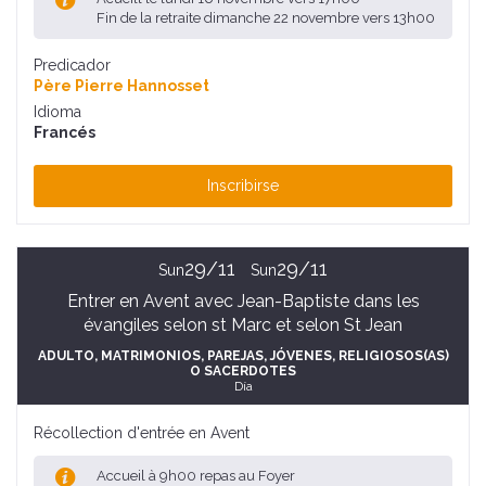
Fin de la retraite dimanche 22 novembre vers 13h00
Predicador
Père Pierre Hannosset
Idioma
Francés
Inscribirse
29/11
29/11
Sun
Sun
Entrer en Avent avec Jean-Baptiste dans les
évangiles selon st Marc et selon St Jean
ADULTO
, MATRIMONIOS, PAREJAS
, JÓVENES
, RELIGIOSOS(AS)
O SACERDOTES
Día
Récollection d'entrée en Avent
Accueil à 9h00 repas au Foyer