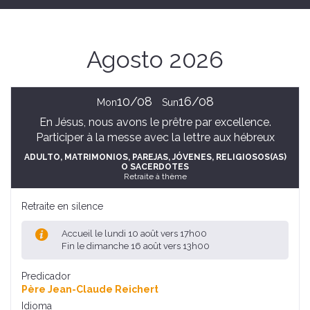
Agosto 2026
10/08
16/08
Mon
Sun
En Jésus, nous avons le prêtre par excellence.
Participer à la messe avec la lettre aux hébreux
ADULTO
, MATRIMONIOS, PAREJAS
, JÓVENES
, RELIGIOSOS(AS)
O SACERDOTES
Retraite à thème
Retraite en silence
Accueil le lundi 10 août vers 17h00
Fin le dimanche 16 août vers 13h00
Predicador
Père Jean-Claude Reichert
Idioma