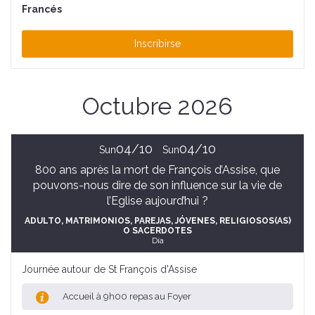
Francés
Inscribirse
Octubre 2026
04/10
04/10
Sun
Sun
800 ans après la mort de François d’Assise, que
pouvons-nous dire de son influence sur la vie de
l’Eglise aujourd’hui ?
ADULTO
, MATRIMONIOS, PAREJAS
, JÓVENES
, RELIGIOSOS(AS)
O SACERDOTES
Día
Journée autour de St François d'Assise
Accueil à 9h00 repas au Foyer