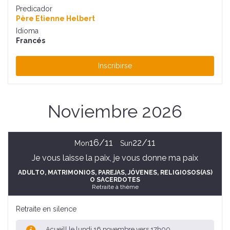
Predicador
Père Etienne Helbert
Idioma
Francés
Inscribirse
Noviembre 2026
16/11
22/11
Mon
Sun
Je vous laisse la paix, je vous donne ma paix
ADULTO
, MATRIMONIOS, PAREJAS
, JÓVENES
, RELIGIOSOS(AS)
O SACERDOTES
Retraite à thème
Retraite en silence
Acueill le lundi 16 novembre vers 17h00