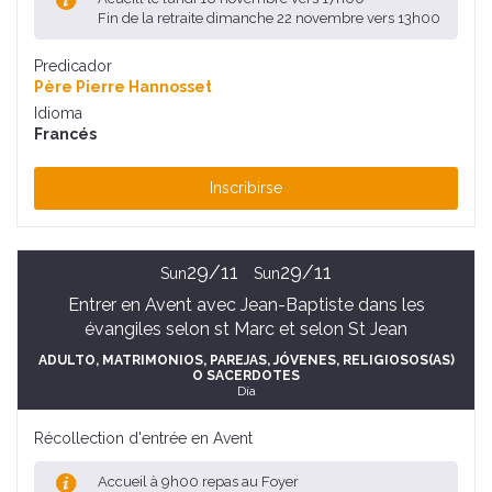
Fin de la retraite dimanche 22 novembre vers 13h00
Predicador
Père Pierre Hannosset
Idioma
Francés
Inscribirse
29/11
29/11
Sun
Sun
Entrer en Avent avec Jean-Baptiste dans les
évangiles selon st Marc et selon St Jean
ADULTO
, MATRIMONIOS, PAREJAS
, JÓVENES
, RELIGIOSOS(AS)
O SACERDOTES
Día
Récollection d'entrée en Avent
Accueil à 9h00 repas au Foyer