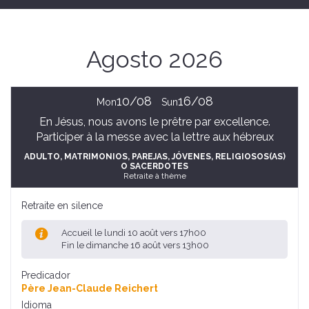
Agosto 2026
10/08
16/08
Mon
Sun
En Jésus, nous avons le prêtre par excellence.
Participer à la messe avec la lettre aux hébreux
ADULTO
, MATRIMONIOS, PAREJAS
, JÓVENES
, RELIGIOSOS(AS)
O SACERDOTES
Retraite à thème
Retraite en silence
Accueil le lundi 10 août vers 17h00
Fin le dimanche 16 août vers 13h00
Predicador
Père Jean-Claude Reichert
Idioma