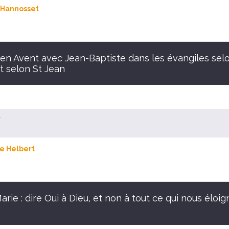
 Hannosset
 en Avent avec Jean-Baptiste dans les évangiles selo
t selon St Jean
r
e Helbert
rie : dire Oui à Dieu, et non à tout ce qui nous éloig