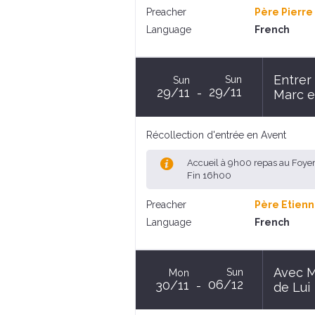
Preacher
Père Pierre
Language
French
Entrer
Sun
Sun
29/11
29/11
Marc e
Récollection d'entrée en Avent
Accueil à 9h00 repas au Foye
Fin 16h00
Preacher
Père Etienn
Language
French
Avec Ma
Sun
Mon
06/12
30/11
de Lui