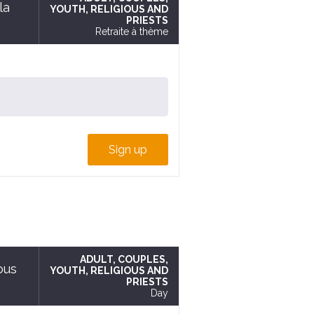
la
YOUTH
, RELIGIOUS AND
PRIESTS
Retraite à thème
Sign up
ADULT
, COUPLES
,
ous
YOUTH
, RELIGIOUS AND
PRIESTS
Day