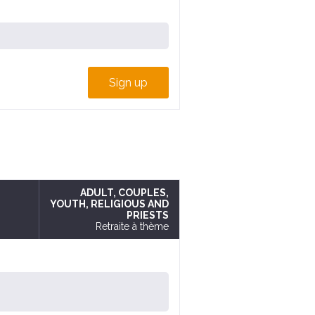
Sign up
ADULT
, COUPLES
,
YOUTH
, RELIGIOUS AND
PRIESTS
Retraite à thème