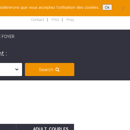
nsidérerons que vous acceptez l'utilisation des cookies.
Ok
Contact
FAQ
Pray
E FOYER
t :
Search
ADULT
, COUPLES
,