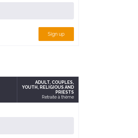
Sign up
ADULT
, COUPLES
,
YOUTH
, RELIGIOUS AND
PRIESTS
Retraite à thème