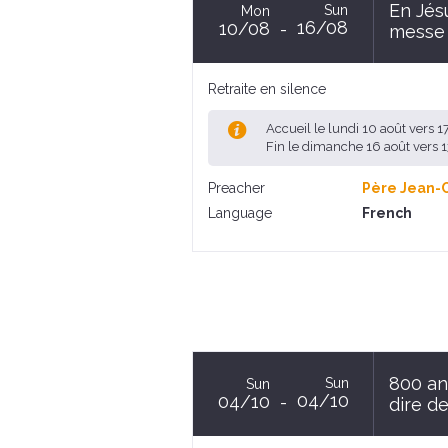
En Jésu
Sun
Mon
16/08
10/08
messe 
Retraite en silence
Accueil le lundi 10 août vers 
Fin le dimanche 16 août vers
Preacher
Père Jean-
Language
French
800 an
Sun
Sun
04/10
04/10
dire de