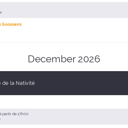
er
s Goossens
December 2026
 de la Nativité
à partir de 17h00
0