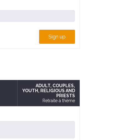
Sign up
ADULT
, COUPLES
,
YOUTH
, RELIGIOUS AND
PRIESTS
Retraite à thème