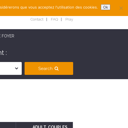
nsidérerons que vous acceptez l'utilisation des cookies.
Ok
Contact
FAQ
Pray
E FOYER
t :
Search
ADULT
, COUPLES
,