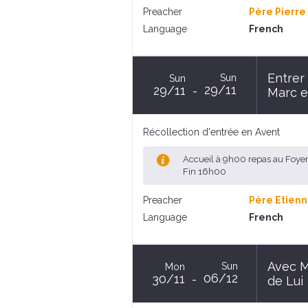
Preacher
Père Pierre
Language
French
Entrer
Sun
Sun
29/11
29/11
Marc e
Récollection d'entrée en Avent
Accueil à 9h00 repas au Foye
Fin 16h00
Preacher
Père Etienn
Language
French
Avec Ma
Sun
Mon
06/12
30/11
de Lui