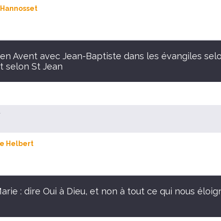
 Hannosset
 en Avent avec Jean-Baptiste dans les évangiles selo
t selon St Jean
r
e Helbert
rie : dire Oui à Dieu, et non à tout ce qui nous éloig