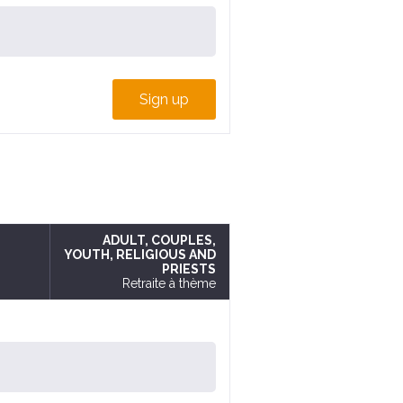
Sign up
ADULT
, COUPLES
,
YOUTH
, RELIGIOUS AND
PRIESTS
Retraite à thème