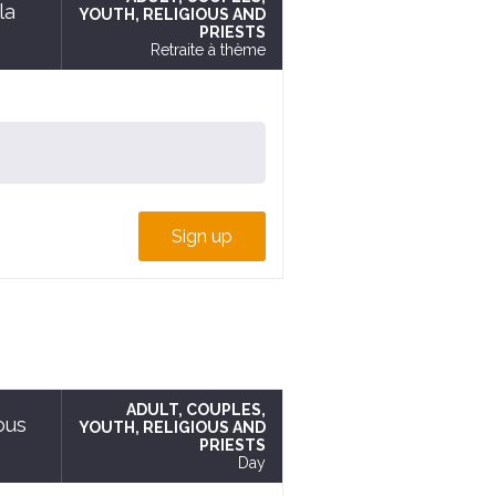
la
YOUTH
, RELIGIOUS AND
PRIESTS
Retraite à thème
Sign up
ADULT
, COUPLES
,
ous
YOUTH
, RELIGIOUS AND
PRIESTS
Day