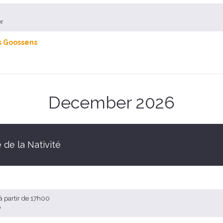
er
s Goossens
December 2026
 de la Nativité
à partir de 17h00
0