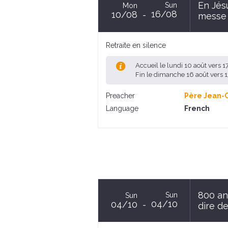
En Jésu
Sun
Mon
16/08
10/08
messe 
Retraite en silence
Accueil le lundi 10 août vers 
Fin le dimanche 16 août vers
Preacher
Père Jean-
Language
French
800 an
Sun
Sun
04/10
04/10
dire de