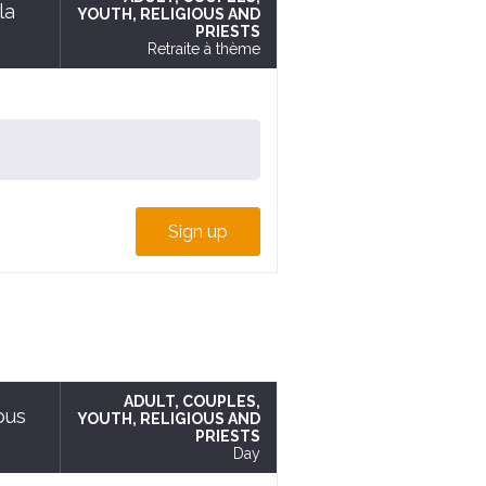
la
YOUTH
, RELIGIOUS AND
PRIESTS
Retraite à thème
Sign up
ADULT
, COUPLES
,
ous
YOUTH
, RELIGIOUS AND
PRIESTS
Day