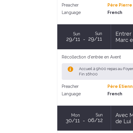
Preacher
Père Pierre
Language
French
Entrer
Sun
Sun
29/11
29/11
Marc e
Récollection d'entrée en Avent
Accueil à 9h00 repas au Foye
Fin 16h00
Preacher
Père Etienn
Language
French
Avec Ma
Sun
Mon
06/12
30/11
de Lui