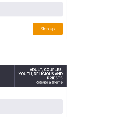
Sign up
ADULT
, COUPLES
,
YOUTH
, RELIGIOUS AND
PRIESTS
Retraite à thème