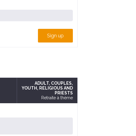
Sign up
ADULT
, COUPLES
,
YOUTH
, RELIGIOUS AND
PRIESTS
Retraite à thème