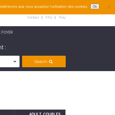
nsidérerons que vous acceptez l'utilisation des cookies.
Ok
Contact
FAQ
Pray
E FOYER
t :
Search
ADULT
, COUPLES
,