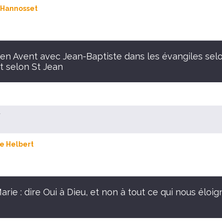
 Hannosset
 en Avent avec Jean-Baptiste dans les évangiles selo
t selon St Jean
r
e Helbert
rie : dire Oui à Dieu, et non à tout ce qui nous éloig