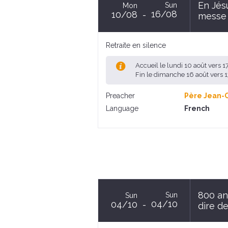
En Jésu
Sun
Mon
16/08
10/08
messe 
Retraite en silence
Accueil le lundi 10 août vers 
Fin le dimanche 16 août vers
Preacher
Père Jean-
Language
French
800 an
Sun
Sun
04/10
04/10
dire de