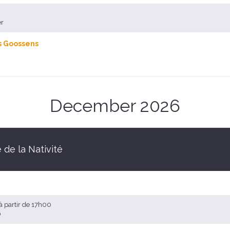
er
s Goossens
December 2026
 de la Nativité
à partir de 17h00
0