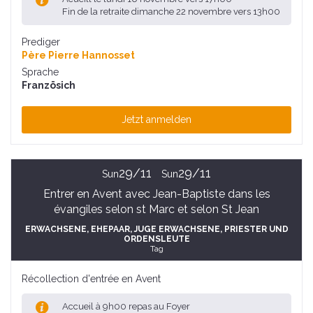
Fin de la retraite dimanche 22 novembre vers 13h00
Prediger
Père Pierre Hannosset
Sprache
Französich
Jetzt anmelden
29/11
29/11
Sun
Sun
Entrer en Avent avec Jean-Baptiste dans les
évangiles selon st Marc et selon St Jean
ERWACHSENE
, EHEPAAR
, JUGE ERWACHSENE
, PRIESTER UND
ORDENSLEUTE
Tag
Récollection d'entrée en Avent
Accueil à 9h00 repas au Foyer