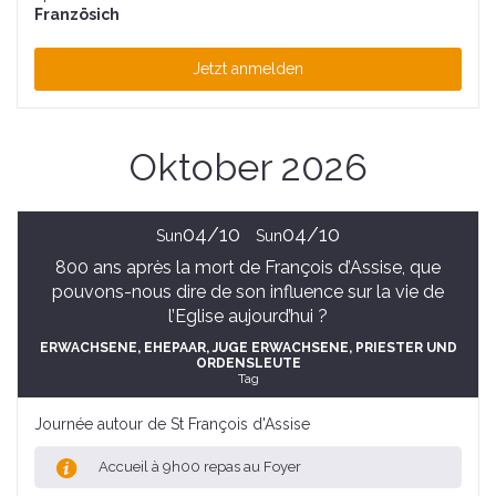
Französich
Jetzt anmelden
Oktober 2026
04/10
04/10
Sun
Sun
800 ans après la mort de François d’Assise, que
pouvons-nous dire de son influence sur la vie de
l’Eglise aujourd’hui ?
ERWACHSENE
, EHEPAAR
, JUGE ERWACHSENE
, PRIESTER UND
ORDENSLEUTE
Tag
Journée autour de St François d'Assise
Accueil à 9h00 repas au Foyer