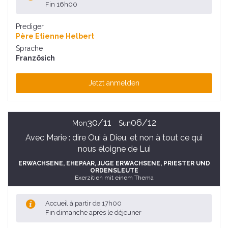
Fin 16h00
Prediger
Père Etienne Helbert
Sprache
Französich
Jetzt anmelden
30/11
06/12
Mon
Sun
Avec Marie : dire Oui à Dieu, et non à tout ce qui
nous éloigne de Lui
ERWACHSENE
, EHEPAAR
, JUGE ERWACHSENE
, PRIESTER UND
ORDENSLEUTE
Exerzitien mit einem Thema
Accueil à partir de 17h00
Fin dimanche après le déjeuner