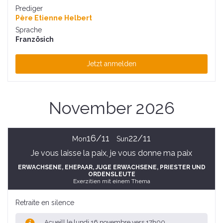
Prediger
Père Etienne Helbert
Sprache
Französich
Jetzt anmelden
November 2026
16/11
22/11
Mon
Sun
Je vous laisse la paix, je vous donne ma paix
ERWACHSENE
, EHEPAAR
, JUGE ERWACHSENE
, PRIESTER UND
ORDENSLEUTE
Exerzitien mit einem Thema
Retraite en silence
Acueill le lundi 16 novembre vers 17h00