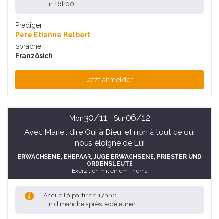
Fin 16h00
Prediger
Père Etienne Helbert
Sprache
Französich
Jetzt anmelden
30/11
06/12
Mon
Sun
Avec Marie : dire Oui à Dieu, et non à tout ce qui
nous éloigne de Lui
ERWACHSENE
, EHEPAAR
, JUGE ERWACHSENE
, PRIESTER UND
ORDENSLEUTE
Exerzitien mit einem Thema
Accueil à partir de 17h00
Fin dimanche après le déjeuner