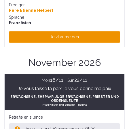
Prediger
Père Etienne Helbert
Sprache
Französich
Jetzt anmelden
November 2026
16/11
22/11
Mon
Sun
Je vous laisse la paix, je vous donne ma paix
ERWACHSENE
, EHEPAAR
, JUGE ERWACHSENE
, PRIESTER UND
ORDENSLEUTE
Exerzitien mit einem Thema
Retraite en silence
Acueill le lundi 16 novembre vers 17h00