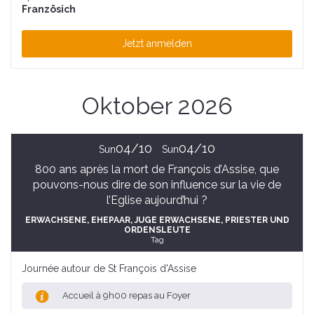
Französich
Jetzt anmelden
Oktober 2026
04/10
04/10
Sun
Sun
800 ans après la mort de François d’Assise, que
pouvons-nous dire de son influence sur la vie de
l’Eglise aujourd’hui ?
ERWACHSENE
, EHEPAAR
, JUGE ERWACHSENE
, PRIESTER UND
ORDENSLEUTE
Tag
Journée autour de St François d'Assise
Accueil à 9h00 repas au Foyer