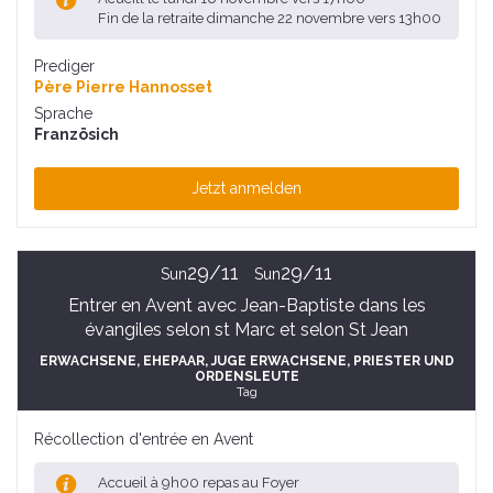
Fin de la retraite dimanche 22 novembre vers 13h00
Prediger
Père Pierre Hannosset
Sprache
Französich
Jetzt anmelden
29/11
29/11
Sun
Sun
Entrer en Avent avec Jean-Baptiste dans les
évangiles selon st Marc et selon St Jean
ERWACHSENE
, EHEPAAR
, JUGE ERWACHSENE
, PRIESTER UND
ORDENSLEUTE
Tag
Récollection d'entrée en Avent
Accueil à 9h00 repas au Foyer