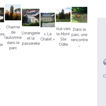
Charme
Vue vers
e
Dans le
de
L’orangerie
« Le
le Mont
bre
parc, une
l’automne
et la
Chalet »
Ste
rencontre
dans le
passerelle
Odile
le
…
parc
Caroline
Le Seigneur m'a comblée au-delà
C
de ce que je pouvais espérer.
voir la video