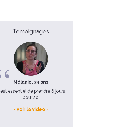
Témoignages
Mélanie, 33 ans
Emilie et Laurent, Mariés
enfants
'est essentiel de prendre 6 jours
pour soi
C'était un vrai moment
d'apaisement et une vraie fê
voir la video
Noël !
voir la video