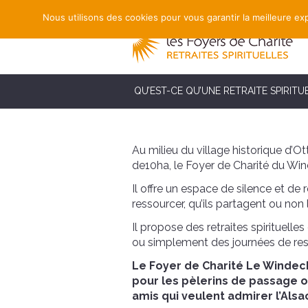
Nous utilisons des cookies pour vous garantir la meilleure exp
QU’EST-CE QU’UNE RETRAITE SPIRITU
Au milieu du village historique d’Ot
de10ha, le Foyer de Charité du Win
Il offre un espace de silence et de
ressourcer, qu’ils partagent ou non 
Il propose des retraites spirituell
ou simplement des journ
ées de re
Le Foyer de Charité Le Windeck
pour les pèlerins de passage o
amis qui veulent admirer l’Alsac