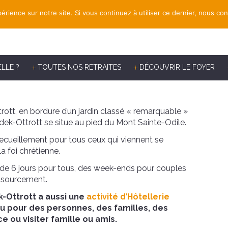
érience sur notre site. Si vous continuez à utiliser ce dernier, nous co
ELLE ?
TOUTES NOS RETRAITES
DÉCOUVRIR LE FOYER
trott, en bordure d’un jardin classé « remarquable »
dek-Ottrott se situe au pied du Mont Sainte-Odile.
 recueillement pour tous ceux qui viennent se
la foi chrétienne.
es de 6 jours pour tous, des week-ends pour couples
ssourcement.
-Ottrott a aussi une
activité d’Hôtellerie
u pour des personnes, des familles, des
e ou visiter famille ou amis.