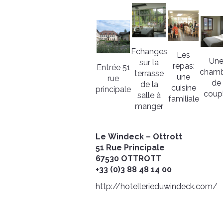
Echanges
Les
Un
sur la
repas:
Entrée 51
cham
terrasse
une
rue
de
de la
cuisine
principale
coup
salle à
familiale
manger
Le Windeck – Ottrott
51 Rue Principale
67530 OTTROTT
+33 (0)3 88 48 14 00
http://hotellerieduwindeck.com/