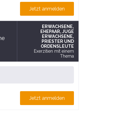
Jetzt anmelden
ERWACHSENE
,
EHEPAAR
, JUGE
ERWACHSENE
,
ne
PRIESTER UND
ORDENSLEUTE
Exerzitien mit einem
Thema
Jetzt anmelden