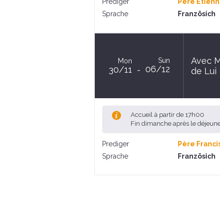
Prediger
Père Etienn
Sprache
Französich
Avec Ma
Sun
Mon
06/12
30/11
de Lui
Accueil à partir de 17h00
Fin dimanche après le déjeun
Prediger
Père Franci
Sprache
Französich