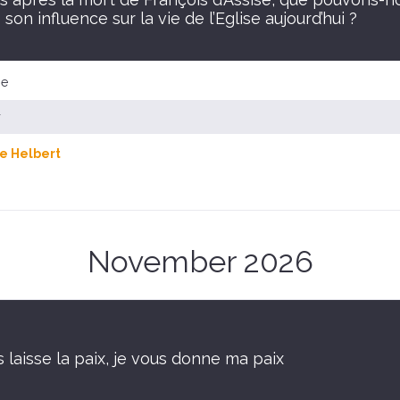
 son influence sur la vie de l’Eglise aujourd’hui ?
se
r
e Helbert
November 2026
 laisse la paix, je vous donne ma paix