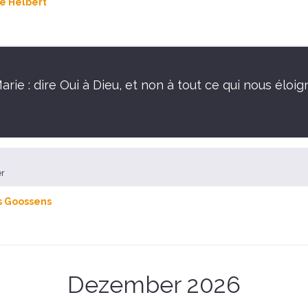
e Helbert
rie : dire Oui à Dieu, et non à tout ce qui nous éloig
er
s Goossens
Dezember 2026