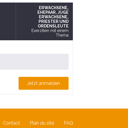
ERWACHSENE
,
EHEPAAR
, JUGE
ERWACHSENE
,
PRIESTER UND
ORDENSLEUTE
Exerzitien mit einem
Thema
Jetzt anmelden
Contact
Plan du site
FAQ