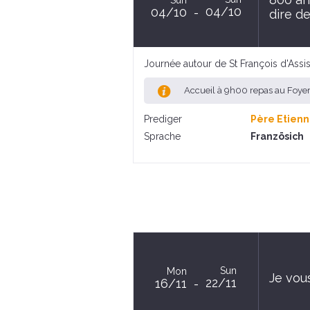
04/10
04/10
dire de
Journée autour de St François d'Assi
Accueil à 9h00 repas au Foye
Prediger
Père Etienn
Sprache
Französich
Sun
Mon
Je vous
22/11
16/11