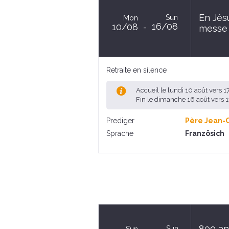
En Jésu
Sun
Mon
16/08
10/08
messe 
Retraite en silence
Accueil le lundi 10 août vers 
Fin le dimanche 16 août vers
Prediger
Père Jean-
Sprache
Französich
800 an
Sun
Sun