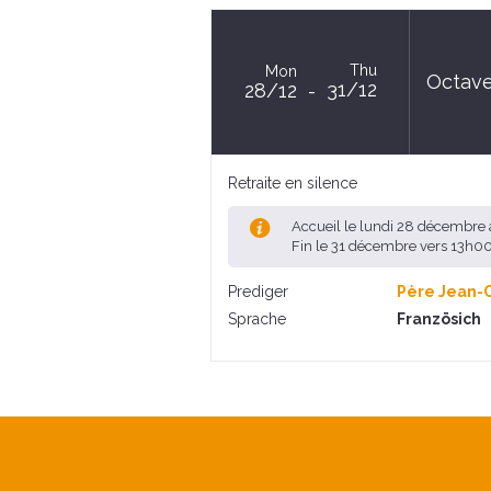
Thu
Mon
Octave
31/12
28/12
Retraite en silence
Accueil le lundi 28 décembre 
Fin le 31 décembre vers 13h0
Prediger
Père Jean-
Sprache
Französich