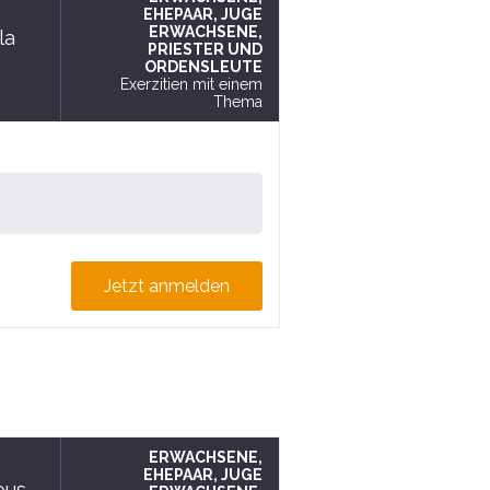
EHEPAAR
, JUGE
ERWACHSENE
,
la
PRIESTER UND
ORDENSLEUTE
Exerzitien mit einem
Thema
Jetzt anmelden
ERWACHSENE
,
EHEPAAR
, JUGE
ous