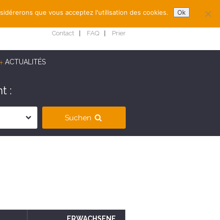
nsidérerons que vous acceptez l'utilisation des cookies.
Ok
Contact
FAQ
Prier
ACTUALITÉS
t :
Suchen
ERWACHSENE
,