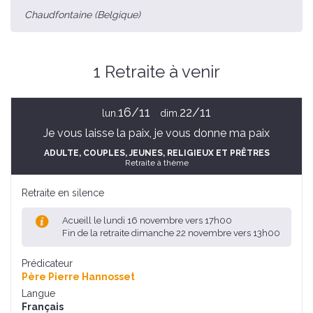
Chaudfontaine (Belgique)
1 Retraite à venir
16/11
22/11
lun.
dim.
Je vous laisse la paix, je vous donne ma paix
ADULTE
, COUPLES
, JEUNES
, RELIGIEUX ET PRÊTRES
Retraite à thème
Retraite en silence
Acueill le lundi 16 novembre vers 17h00
Fin de la retraite dimanche 22 novembre vers 13h00
Prédicateur
Père Pierre Hannosset
Langue
Français