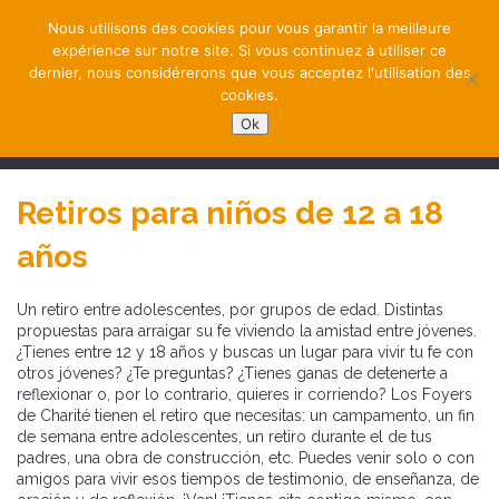
Nous utilisons des cookies pour vous garantir la meilleure
expérience sur notre site. Si vous continuez à utiliser ce
dernier, nous considérerons que vous acceptez l'utilisation des
cookies.
Ok
NAVIGATION
Retiros para niños de 12 a 18
años
Un retiro entre adolescentes, por grupos de edad. Distintas
propuestas para arraigar su fe viviendo la amistad entre jóvenes.
¿Tienes entre 12 y 18 años y buscas un lugar para vivir tu fe con
otros jóvenes? ¿Te preguntas? ¿Tienes ganas de detenerte a
reflexionar o, por lo contrario, quieres ir corriendo? Los Foyers
de Charité tienen el retiro que necesitas: un campamento, un fin
de semana entre adolescentes, un retiro durante el de tus
padres, una obra de construcción, etc. Puedes venir solo o con
amigos para vivir esos tiempos de testimonio, de enseñanza, de