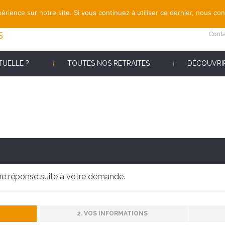
érience sur notre site. Si vous continuez à utiliser ce dernier, nous co
Cont
TUELLE ?
TOUTES NOS RETRAITES
DÉCOUVRIR
e réponse suite à votre demande.
2. VOS INFORMATIONS