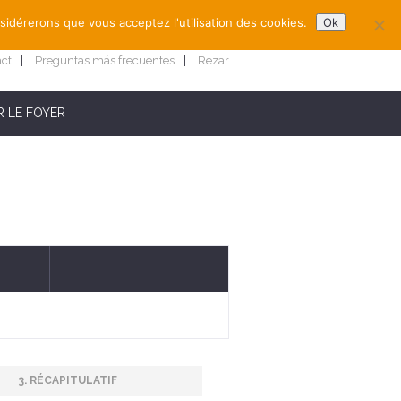
nsidérerons que vous acceptez l'utilisation des cookies.
Ok
act
Preguntas más frecuentes
Rezar
 LE FOYER
3. RÉCAPITULATIF