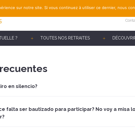
érience sur notre site. Si vous continuez à utiliser ce dernier, nous co
Cont
TUELLE ?
TOUTES NOS RETRAITES
DÉCOUVRIR
frecuentes
iro en silencio?
ce falta ser bautizado para participar? No voy a misa 
r?