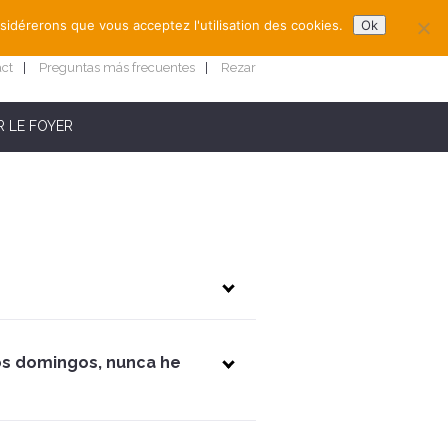
nsidérerons que vous acceptez l'utilisation des cookies.
Ok
act
Preguntas más frecuentes
Rezar
 LE FOYER
los domingos, nunca he