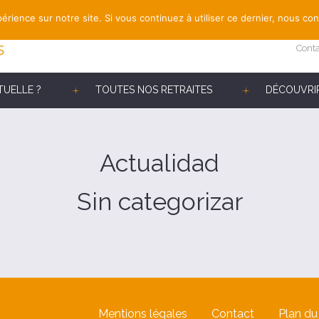
érience sur notre site. Si vous continuez à utiliser ce dernier, nous co
Cont
TUELLE ?
TOUTES NOS RETRAITES
DÉCOUVRIR
Actualidad
Sin categorizar
Mentions légales
Contact
Plan du 