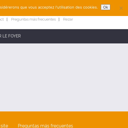
nsidérerons que vous acceptez l'utilisation des cookies.
Ok
act
Preguntas más frecuentes
Rezar
 LE FOYER
site
Preguntas más frecuentes