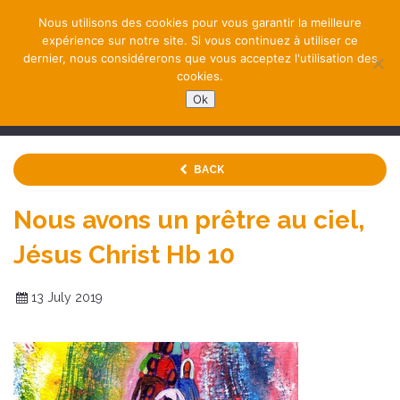
Nous utilisons des cookies pour vous garantir la meilleure
expérience sur notre site. Si vous continuez à utiliser ce
dernier, nous considérerons que vous acceptez l'utilisation des
cookies.
Ok
NAVIGATION
BACK
Nous avons un prêtre au ciel,
Jésus Christ Hb 10
13 July 2019