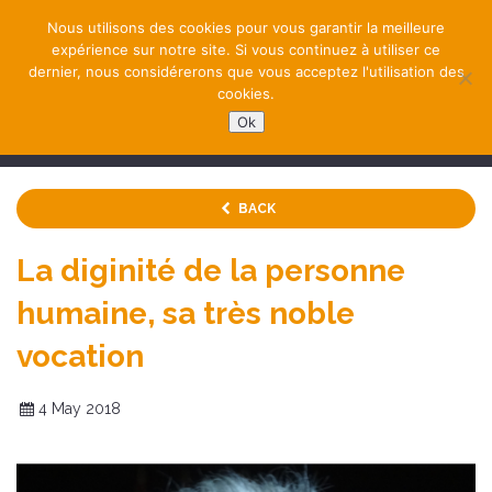
Nous utilisons des cookies pour vous garantir la meilleure
expérience sur notre site. Si vous continuez à utiliser ce
dernier, nous considérerons que vous acceptez l'utilisation des
cookies.
Ok
NAVIGATION
BACK
La diginité de la personne
humaine, sa très noble
vocation
4 May 2018