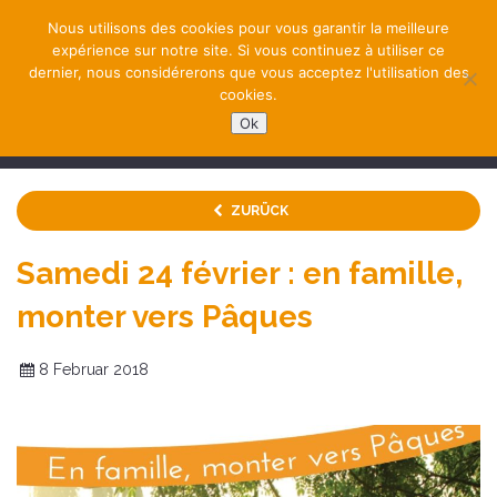
Nous utilisons des cookies pour vous garantir la meilleure
expérience sur notre site. Si vous continuez à utiliser ce
dernier, nous considérerons que vous acceptez l'utilisation des
cookies.
Ok
NAVIGATION
ZURÜCK
Samedi 24 février : en famille,
monter vers Pâques
8 Februar 2018