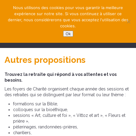
Nous utilisons des cookies pour vous garantir la meilleure
expérience sur notre site. Si vous continuez à utiliser ce
dernier, nous considérerons que vous acceptez l'utilisation des
cookies.
Ok
NAVIGATION
Autres propositions
Trouvez la retraite qui répond à vos attentes et vos
besoins.
Les foyers de Charité organisent chaque année des sessions et
des retraites qui se distinguent par leur format ou leur thème :
formations sur la Bible,
colloques sur la bioéthique,
sessions « Art, culture et foi », « Vittoz et art », « Fleurs et
prière »,
pèlerinages, randonnées-prières,
chantiers,