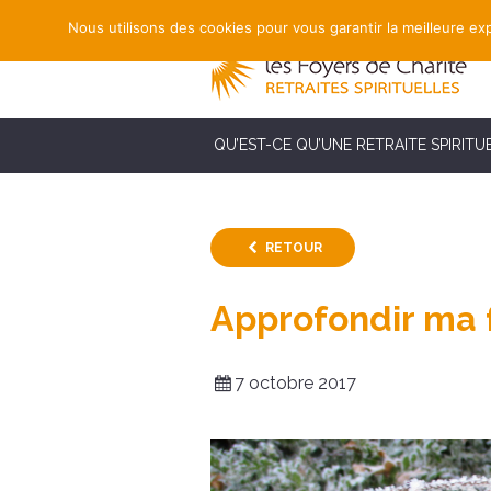
Nous utilisons des cookies pour vous garantir la meilleure exp
QU’EST-CE QU’UNE RETRAITE SPIRITU
RETOUR
Approfondir ma 
7 octobre 2017