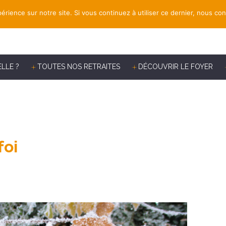
érience sur notre site. Si vous continuez à utiliser ce dernier, nous co
ELLE ?
TOUTES NOS RETRAITES
DÉCOUVRIR LE FOYER
foi