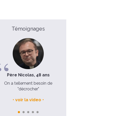
Témoignages
Père Nicolas, 48 ans
François, 14 ans
On a tellement besoin de
Il y en a plein d'autres qui 
"décrocher"
chrétiens, ou qui veulent le d
!
voir la video
voir la video