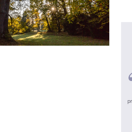
Père Philippe, 38 ans
Retraite sacerdotale - Prêtres,
allez-y !
pr
voir la video