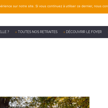
érience sur notre site. Si vous continuez à utiliser ce dernier, nous co
ELLE ?
TOUTES NOS RETRAITES
DÉCOUVRIR LE FOYER