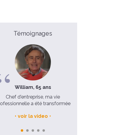
Témoignages
William, 65 ans
Laure, 39 ans
Chef d'entreprise, ma vie
Ma semaine avec Dieu pou
ofessionnelle a été transformée
nouvel élan dans ma vi
voir la video
voir la video