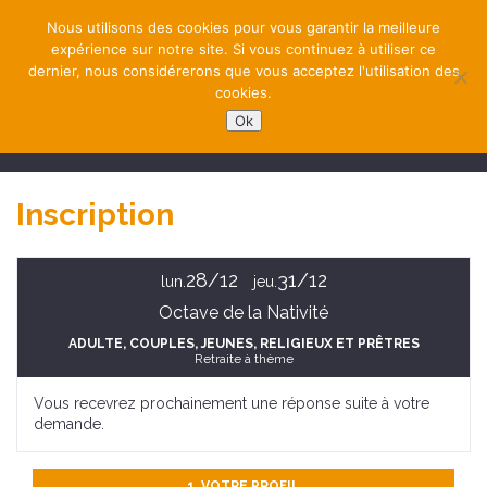
Nous utilisons des cookies pour vous garantir la meilleure
expérience sur notre site. Si vous continuez à utiliser ce
dernier, nous considérerons que vous acceptez l'utilisation des
cookies.
Ok
NAVIGATION
Inscription
28/12
31/12
lun.
jeu.
Octave de la Nativité
ADULTE
, COUPLES
, JEUNES
, RELIGIEUX ET PRÊTRES
Retraite à thème
Vous recevrez prochainement une réponse suite à votre
demande.
1. VOTRE PROFIL