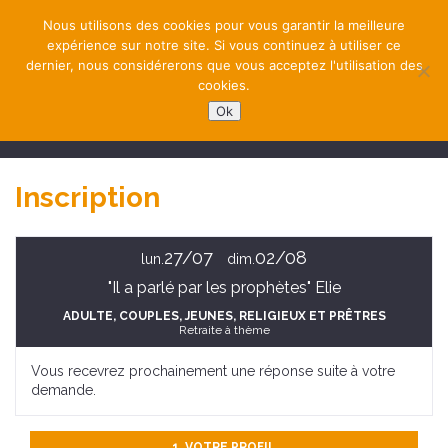
Nous utilisons des cookies pour vous garantir la meilleure
expérience sur notre site. Si vous continuez à utiliser ce
dernier, nous considérerons que vous acceptez l'utilisation des
cookies.
Ok
NAVIGATION
Inscription
27/07
02/08
lun.
dim.
"Il a parlé par les prophètes" Elie
ADULTE
, COUPLES
, JEUNES
, RELIGIEUX ET PRÊTRES
Retraite à thème
Vous recevrez prochainement une réponse suite à votre
demande.
1. VOTRE PROFIL