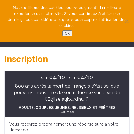
Nous utilisons des cookies pour vous garantir la meilleure
expérience sur notre site. Si vous continuez à utiliser ce
dernier, nous considérerons que vous acceptez l'utilisation des
cookies.
Ok
NAVIGATION
Inscription
04/10
04/10
dim.
dim.
800 ans après la mort de François d’Assise, que
pouvons-nous dire de son influence sur la vie de
l’Eglise aujourd’hui ?
ADULTE
, COUPLES
, JEUNES
, RELIGIEUX ET PRÊTRES
Journée
Vous recevrez prochainement une réponse suite à votre
demande.