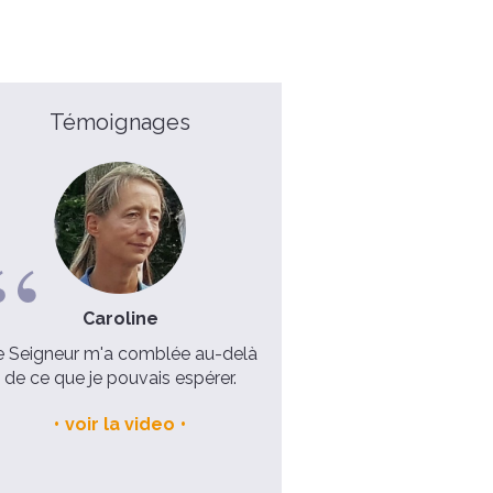
Témoignages
Caroline
Père Antoine, 47 ans
e Seigneur m'a comblée au-delà
Donner du temps à Dieu... 
de ce que je pouvais espérer.
qu'il nous fasse du bien
voir la video
voir la video