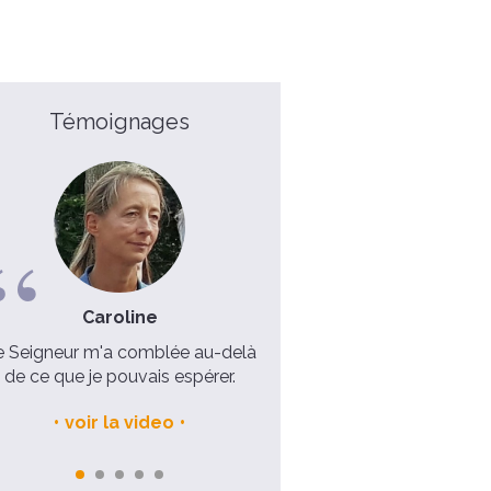
Témoignages
aroline
Maurille, 42 ans
m'a comblée au-delà
Je ne m'attendais pas à une telle
J'a
e pouvais espérer.
expérience !
fondam
r la video
voir la video