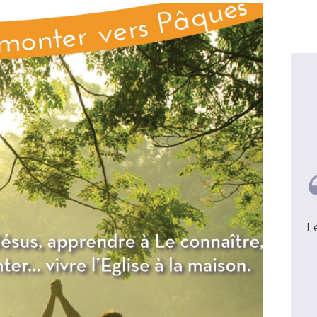
Père Michel, 49 ans
C
Ma retraite dans un Foyer de
Le Seigneur 
Charité est un moment charnière
de ce que j
dans l'année
voi
voir la video