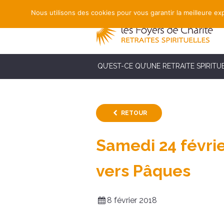
Nous utilisons des cookies pour vous garantir la meilleure exp
QU’EST-CE QU’UNE RETRAITE SPIRITU
RETOUR
Samedi 24 févrie
vers Pâques
8 février 2018